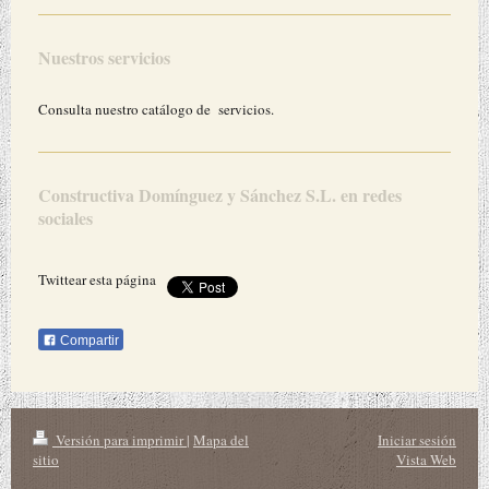
Nuestros servicios
Consulta nuestro catálogo de servicios.
Constructiva Domínguez y Sánchez S.L.
en redes
sociales
Twittear esta página
Compartir
Versión para imprimir
|
Mapa del
Iniciar sesión
sitio
Vista Web